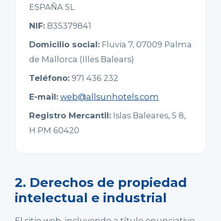
ESPAÑA SL
NIF:
B35379841
Domicilio social:
Fluvia 7, 07009 Palma
de Mallorca (Illes Balears)
Teléfono:
971 436 232
E-mail:
web@allsunhotels.com
Registro Mercantil:
Islas Baleares, S 8,
H PM 60420
2. Derechos de propiedad
intelectual e industrial
El sitio web, incluyendo a título enunciativo